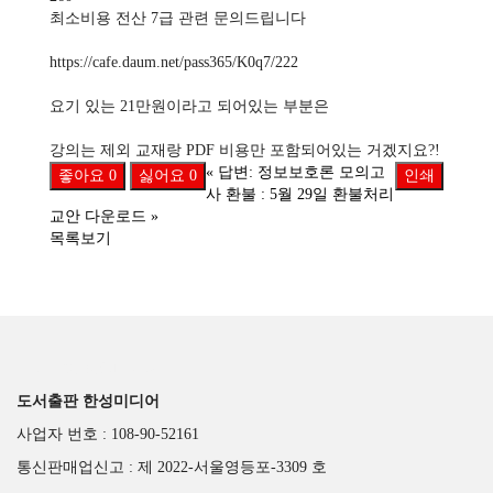
최소비용 전산 7급 관련 문의드립니다
https://cafe.daum.net/pass365/K0q7/222
요기 있는 21만원이라고 되어있는 부분은
강의는 제외 교재랑 PDF 비용만 포함되어있는 거겠지요?!
«
답변: 정보보호론 모의고
좋아요
0
싫어요
0
인쇄
사 환불 : 5월 29일 환불처리
교안 다운로드
»
목록보기
도서출판 한성미디어
도서출판 한성미디어
사업자 번호 : 108-90-52161
통신판매업신고 : 제 2022-서울영등포-3309 호