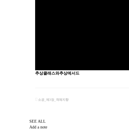
추상클래스와추상메서드
소공_제3장_객체지향
SEE ALL
Add a note