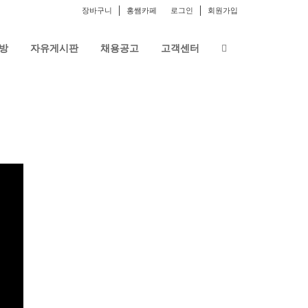
장바구니
홍쌤카페
로그인
회원가입
방
자유게시판
채용공고
고객센터