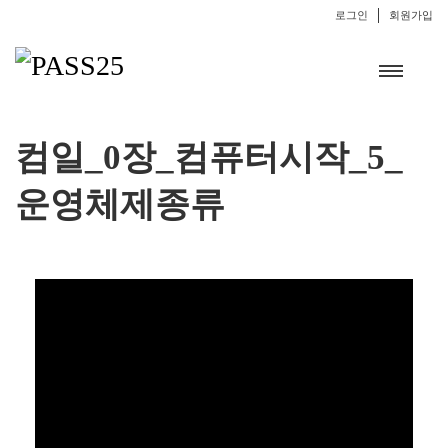
로그인
회원가입
컴일_0장_컴퓨터시작_5_
운영체제종류